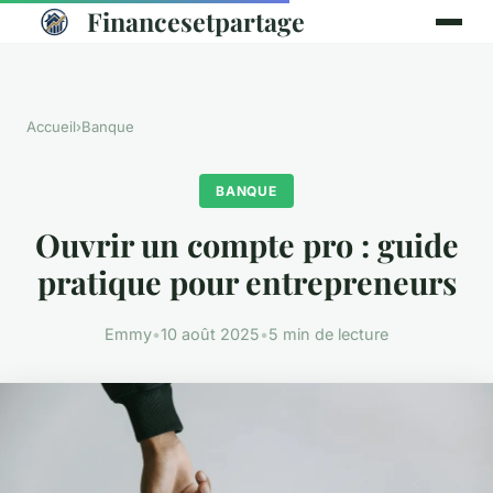
Financesetpartage
Accueil
›
Banque
BANQUE
Ouvrir un compte pro : guide
pratique pour entrepreneurs
Emmy
•
10 août 2025
•
5 min de lecture