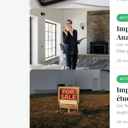
ACT
Imp
Ana
Les n
Elles 
28 no
ACT
Imp
étu
Les fl
augme
28 no