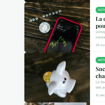
ACT
La 
pou
Lorsqu
consid
28 no
ACT
Snc
ch
La Soc
des as
10 dé