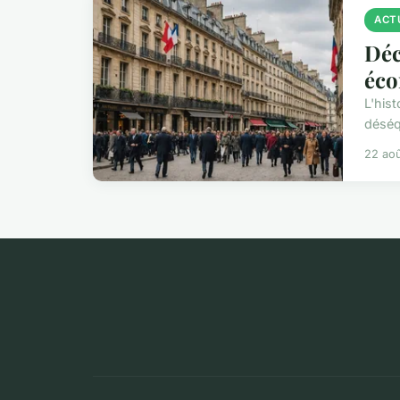
ACT
Déc
éco
L'his
déséqu
22 ao