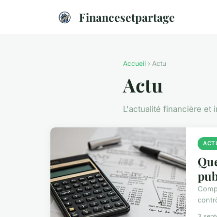
Financesetpartage
Accueil
› Actu
Actu
L'actualité financière et
ACT
Que
pub
Compr
contr
3 sep