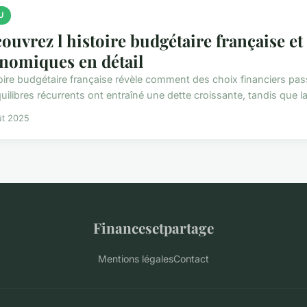
U
ouvrez l histoire budgétaire française e
nomiques en détail
toire budgétaire française révèle comment des choix financiers pa
ilibres récurrents ont entraîné une dette croissante, tandis que la
ût 2025
Financesetpartage
Mentions légales
Contact