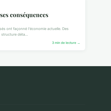
t ses conséquences
ssés ont façonné l'économie actuelle. Des
 structure déta...
3 min de lecture →