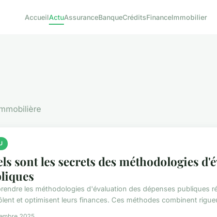
Accueil
Actu
Assurance
Banque
Crédits
Finance
Immobilier
 immobilière
U
ls sont les secrets des méthodologies d'
liques
endre les méthodologies d'évaluation des dépenses publiques r
ôlent et optimisent leurs finances. Ces méthodes combinent rigueur
tembre 2025